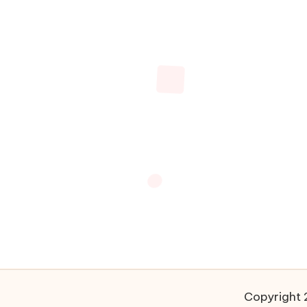
Copyright 