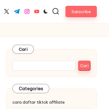
Subscribe
cebook.com
twitter.com
t.me
instagram.com
youtube.com
Cari
Cari
Categories
cara daftar tiktok affiliate