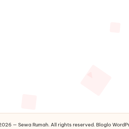
2026 — Sewa Rumah. All rights reserved.
Bloglo WordP