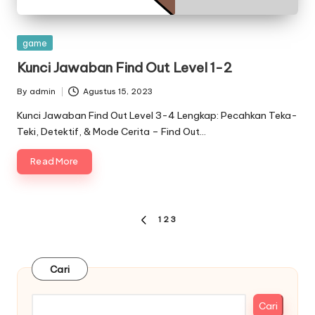
Posted
game
in
Kunci Jawaban Find Out Level 1-2
By
admin
Agustus 15, 2023
Posted
by
Kunci Jawaban Find Out Level 3-4 Lengkap: Pecahkan Teka-
Teki, Detektif, & Mode Cerita – Find Out…
Read More
Paginasi
1
2
3
PREVIOUS
pos
PAGE
Cari
Cari