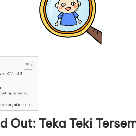
evel 42-43
i
 sebagai berikut :
h sebagai berikut :
d Out: Teka Teki Terse