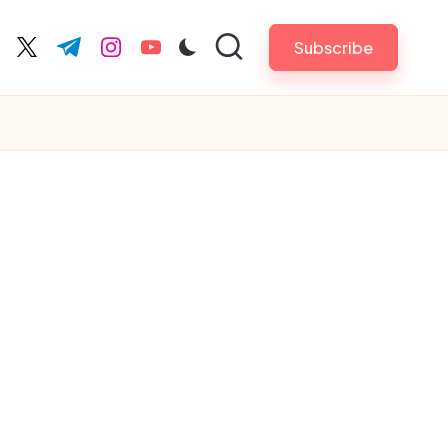
Subscribe
cebook.com
twitter.com
t.me
instagram.com
youtube.com