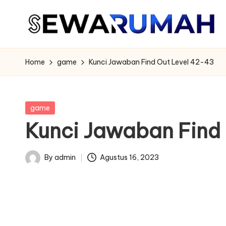
Skip
to
content
Home
game
Kunci Jawaban Find Out Level 42-43
Posted
game
in
Kunci Jawaban Find
By
admin
Agustus 16, 2023
Posted
by