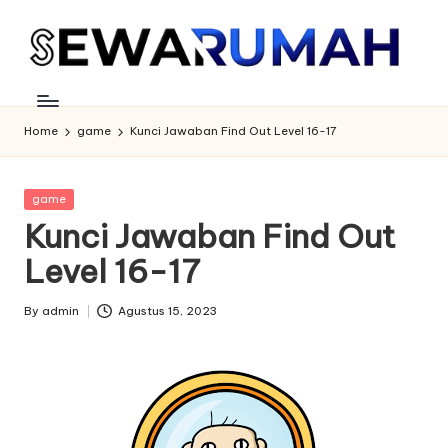
Skip
to
content
Home
game
Kunci Jawaban Find Out Level 16-17
Posted
game
in
Kunci Jawaban Find Out
Level 16-17
By
admin
Agustus 15, 2023
Posted
by