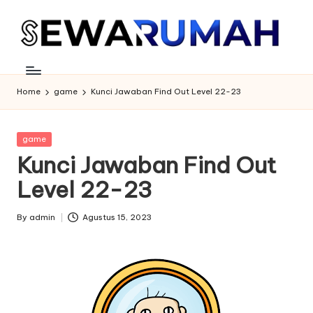
Skip
to
content
Home
game
Kunci Jawaban Find Out Level 22-23
Posted
game
in
Kunci Jawaban Find Out
Level 22-23
By
admin
Agustus 15, 2023
Posted
by