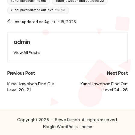
kunci jawaban find out
kunci jawaban find out level 22
kunci jawaban find out level 22-23
Last updated on Agustus 15, 2023
admin
View All Posts
Post
Previous Post
Next Post
navigation
Kunci Jawaban Find Out
Kunci Jawaban Find Out
Level 20-21
Level 24-25
Copyright 2026 — Sewa Rumah. All rights reserved.
Bloglo WordPress Theme