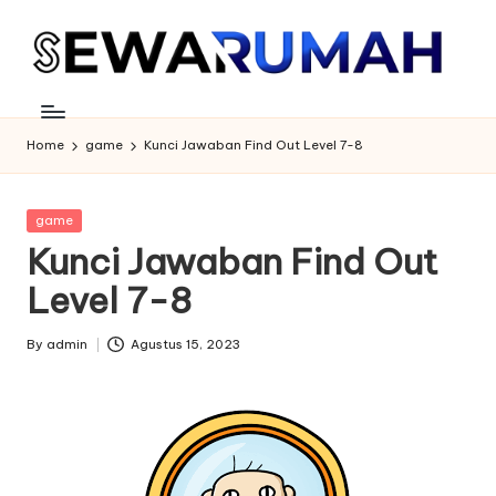
Skip
to
content
Home
game
Kunci Jawaban Find Out Level 7-8
Posted
game
in
Kunci Jawaban Find Out
Level 7-8
By
admin
Agustus 15, 2023
Posted
by