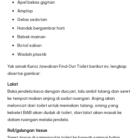
Apel bekas gigitan
Amplop
Gelas sedotan
Handuk bergambar hati
Bebek mainan
Botol sabun
Wadah plastik
Yuk simak Kunci Jawaban Find Out Toilet berikut ini, lengkap
disertai gambar :
Lalat
Buka jendela kaca dengan dua jari, lalu ambil tulang dan seret
ke tempat makan anjing di sudut ruangan. Anjing akan
meloncat dari toilet untuk memakan tulang, orang yang
kebelet BAB akan duduk di toilet, dan lalat akan masuk ke
dalam ruangan melalui jendela.
Roll/gulungan tissue
Seret tissue di samping kiri toilet ke bawah sampai habis,