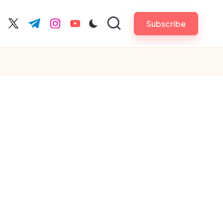
Subscribe
cebook.com
twitter.com
t.me
instagram.com
youtube.com