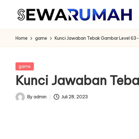
Skip
to
content
Home
game
Kunci Jawaban Tebak Gambar Level 63
Posted
game
in
Kunci Jawaban Teb
By
admin
Juli 28, 2023
Posted
by