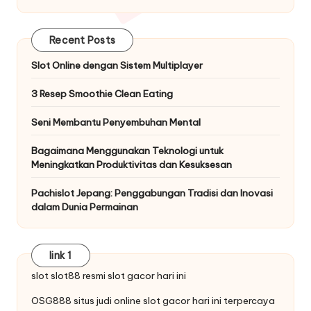
Recent Posts
Slot Online dengan Sistem Multiplayer
3 Resep Smoothie Clean Eating
Seni Membantu Penyembuhan Mental
Bagaimana Menggunakan Teknologi untuk
Meningkatkan Produktivitas dan Kesuksesan
Pachislot Jepang: Penggabungan Tradisi dan Inovasi
dalam Dunia Permainan
link 1
slot
slot88
resmi slot gacor hari ini
OSG888 situs judi online
slot gacor
hari ini terpercaya