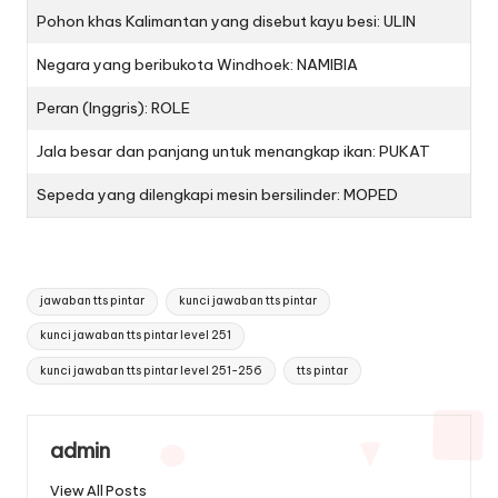
Pohon khas Kalimantan yang disebut kayu besi: ULIN
Negara yang beribukota Windhoek: NAMIBIA
Peran (Inggris): ROLE
Jala besar dan panjang untuk menangkap ikan: PUKAT
Sepeda yang dilengkapi mesin bersilinder: MOPED
Tags:
jawaban tts pintar
kunci jawaban tts pintar
kunci jawaban tts pintar level 251
kunci jawaban tts pintar level 251-256
tts pintar
admin
View All Posts