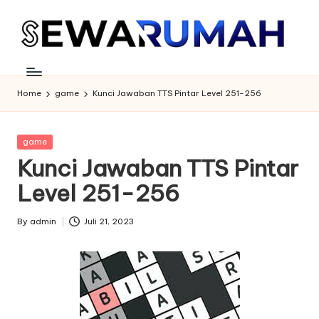
Skip
to
content
Home
game
Kunci Jawaban TTS Pintar Level 251-256
Posted
game
in
Kunci Jawaban TTS Pintar
Level 251-256
By
admin
Juli 21, 2023
Posted
by