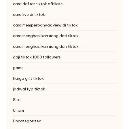
cara daftar tiktok affiliate
cara live di tiktok
cara memperbanyak view di tiktok
cara menghasilkan uang dari tiktok
cara menghasilkan uang dari tiktok
gaji tiktok 1000 followers
game
harga gift tiktok
jadwal fyp tiktok
Slot
Umum
Uncategorized