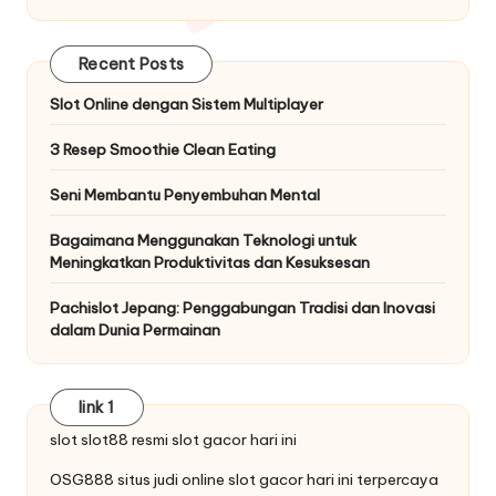
Recent Posts
Slot Online dengan Sistem Multiplayer
3 Resep Smoothie Clean Eating
Seni Membantu Penyembuhan Mental
Bagaimana Menggunakan Teknologi untuk
Meningkatkan Produktivitas dan Kesuksesan
Pachislot Jepang: Penggabungan Tradisi dan Inovasi
dalam Dunia Permainan
link 1
slot
slot88
resmi slot gacor hari ini
OSG888 situs judi online
slot gacor
hari ini terpercaya