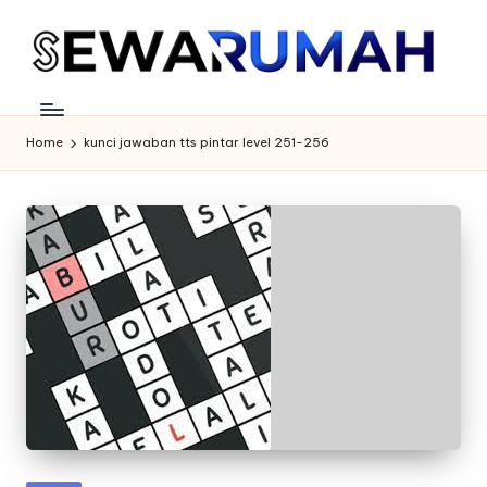
Skip
to
content
Home
kunci jawaban tts pintar level 251-256