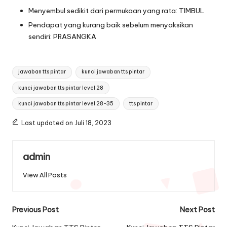
Menyembul sedikit dari permukaan yang rata: TIMBUL
Pendapat yang kurang baik sebelum menyaksikan
sendiri: PRASANGKA
Tags:
jawaban tts pintar
kunci jawaban tts pintar
kunci jawaban tts pintar level 28
kunci jawaban tts pintar level 28-35
tts pintar
Last updated on Juli 18, 2023
admin
View All Posts
Post
Previous Post
Next Post