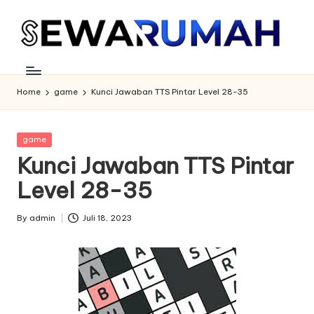
Skip
to
content
Home
game
Kunci Jawaban TTS Pintar Level 28-35
Posted
game
in
Kunci Jawaban TTS Pintar
Level 28-35
By
admin
Juli 18, 2023
Posted
by