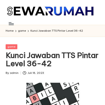
Skip
to
content
Home
game
Kunci Jawaban TTS Pintar Level 36-42
Posted
game
in
Kunci Jawaban TTS Pintar
Level 36-42
By
admin
Juli 18, 2023
Posted
by