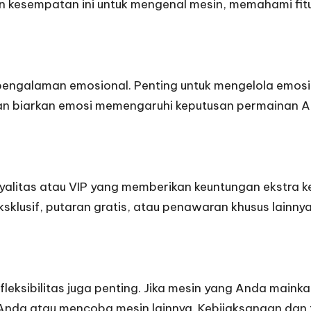
kan kesempatan ini untuk mengenal mesin, memahami fit
i pengalaman emosional. Penting untuk mengelola emosi
 biarkan emosi memengaruhi keputusan permainan Anda
yalitas atau VIP yang memberikan keuntungan ekstra 
ksklusif, putaran gratis, atau penawaran khusus lain
 fleksibilitas juga penting. Jika mesin yang Anda main
 Anda atau mencoba mesin lainnya. Kebijaksanaan dan 