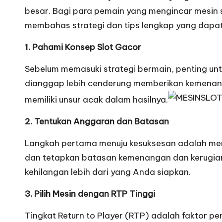
besar. Bagi para pemain yang mengincar mesin s
membahas strategi dan tips lengkap yang dapat
1. Pahami Konsep Slot Gacor
Sebelum memasuki strategi bermain, penting unt
dianggap lebih cenderung memberikan kemenanga
memiliki unsur acak dalam hasilnya.
2. Tentukan Anggaran dan Batasan
Langkah pertama menuju kesuksesan adalah men
dan tetapkan batasan kemenangan dan kerugian
kehilangan lebih dari yang Anda siapkan.
3. Pilih Mesin dengan RTP Tinggi
Tingkat Return to Player (RTP) adalah faktor pe