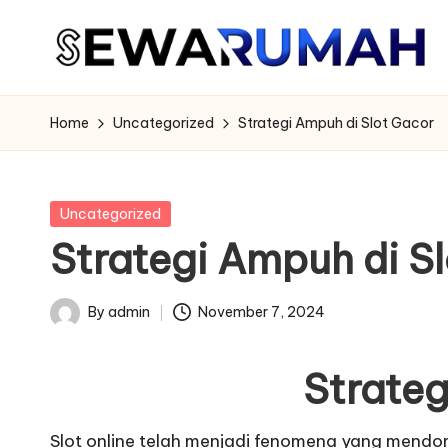
Skip
to
content
Home
Uncategorized
Strategi Ampuh di Slot Gacor
Posted
Uncategorized
in
Strategi Ampuh di S
By
admin
November 7, 2024
Posted
by
Strateg
Slot online
telah menjadi fenomena yang mendomi