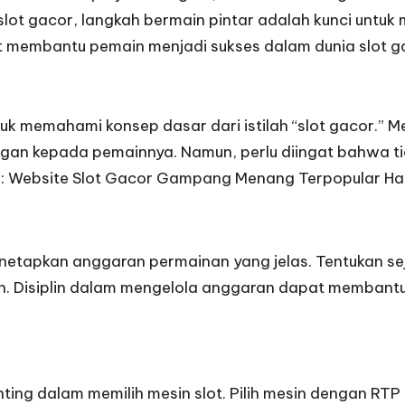
lot gacor, langkah bermain pintar adalah kunci untuk 
 membantu pemain menjadi sukses dalam dunia slot ga
uk memahami konsep dasar dari istilah “slot gacor.” M
n kepada pemainnya. Namun, perlu diingat bahwa tid
etapkan anggaran permainan yang jelas. Tentukan se
. Disiplin dalam mengelola anggaran dapat membantu 
nting dalam memilih mesin slot. Pilih mesin dengan RTP