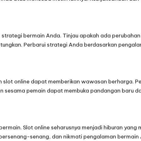
si strategi bermain Anda. Tinjau apakah ada perubah
ntungkan. Perbarui strategi Anda berdasarkan penga
 slot online dapat memberikan wawasan berharga. Pem
ngan sesama pemain dapat membuka pandangan baru 
 bermain. Slot online seharusnya menjadi hiburan yang
 bersenang-senang, dan nikmati pengalaman bermain An