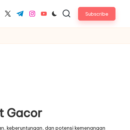
Subscribe
cebook.com
twitter.com
t.me
instagram.com
youtube.com
ot Gacor
an, keberuntungan, dan potensi kemenangan