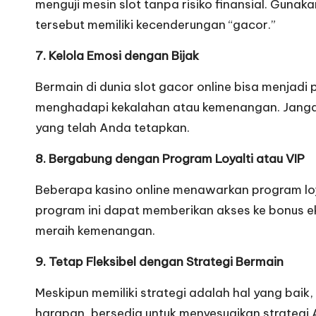
menguji mesin slot tanpa risiko finansial. Guna
tersebut memiliki kecenderungan “gacor.”
7. Kelola Emosi dengan Bijak
Bermain di dunia slot gacor online bisa menjad
menghadapi kekalahan atau kemenangan. Jangan
yang telah Anda tetapkan.
8. Bergabung dengan Program Loyalti atau VIP
Beberapa kasino online menawarkan program lo
program ini dapat memberikan akses ke bonus e
meraih kemenangan.
9. Tetap Fleksibel dengan Strategi Bermain
Meskipun memiliki strategi adalah hal yang baik,
harapan, bersedia untuk menyesuaikan strategi