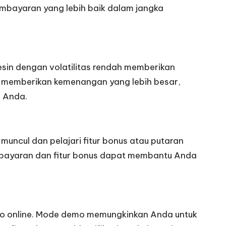
mbayaran yang lebih baik dalam jangka
sin dengan volatilitas rendah memberikan
ggi memberikan kemenangan yang lebih besar,
o Anda.
uncul dan pelajari fitur bonus atau putaran
bayaran dan fitur bonus dapat membantu Anda
o online. Mode demo memungkinkan Anda untuk