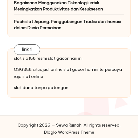
Bagaimana Menggunakan Teknologi untuk
Meningkatkan Produktivitas dan Kesuksesan
Pachislot Jepang: Penggabungan Tradisi dan Inovasi
dalam Dunia Permainan
link 1
slot
slot88
resmi slot gacor hari ini
OSG888 situs judi online
slot gacor
hari ini terpercaya
raja slot online
slot dana tanpa potongan
Copyright 2026 — Sewa Rumah. All rights reserved.
Bloglo WordPress Theme