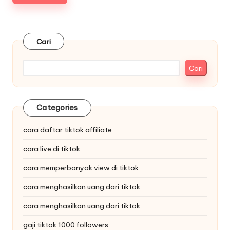
Cari
Cari
Categories
cara daftar tiktok affiliate
cara live di tiktok
cara memperbanyak view di tiktok
cara menghasilkan uang dari tiktok
cara menghasilkan uang dari tiktok
gaji tiktok 1000 followers