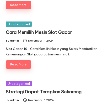
Read More
Posted
Uncategorized
in
Cara Memilih Mesin Slot Gacor
By
admin
November 7, 2024
Posted
by
Slot Gacor 101: Cara Memilih Mesin yang Selalu Memberikan
Kemenangan Slot gacor, atau mesin slot…
Read More
Posted
Uncategorized
in
Strategi Dapat Terapkan Sekarang
By
admin
November 7, 2024
Posted
by