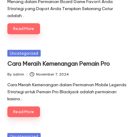
Menang dalam Permainan Board Game Favorit Anda:
Strategi yang Dapat Anda Terapkan Sekarang Catur
adalah…
Read More
Posted
Uncategorized
in
Cara Meraih Kemenangan Pemain Pro
By
admin
November 7, 2024
Posted
by
Cara Meraih Kemenangan dalam Permainan Mobile Legends:
Strategi untuk Pemain Pro Blackjack adalah permainan
kasino…
Read More
Posted
Uncategorized