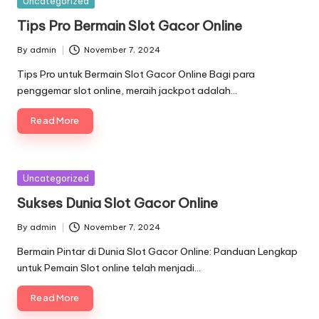
Posted
Uncategorized
in
Tips Pro Bermain Slot Gacor Online
By
admin
November 7, 2024
Posted
by
Tips Pro untuk Bermain Slot Gacor Online Bagi para
penggemar slot online, meraih jackpot adalah…
Read More
Posted
Uncategorized
in
Sukses Dunia Slot Gacor Online
By
admin
November 7, 2024
Posted
by
Bermain Pintar di Dunia Slot Gacor Online: Panduan Lengkap
untuk Pemain Slot online telah menjadi…
Read More