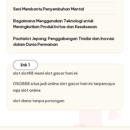
Seni Membantu Penyembuhan Mental
Bagaimana Menggunakan Teknologi untuk
Meningkatkan Produktivitas dan Kesuksesan
Pachislot Jepang: Penggabungan Tradisi dan Inovasi
dalam Dunia Permainan
link 1
slot
slot88
resmi slot gacor hari ini
OSG888 situs judi online
slot gacor
hari ini terpercaya
raja slot online
slot dana tanpa potongan