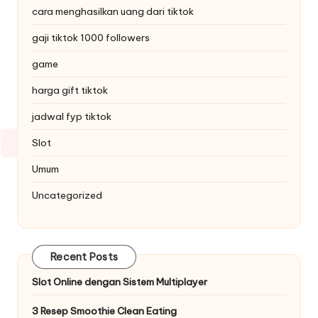
cara menghasilkan uang dari tiktok
gaji tiktok 1000 followers
game
harga gift tiktok
jadwal fyp tiktok
Slot
Umum
Uncategorized
Recent Posts
Slot Online dengan Sistem Multiplayer
3 Resep Smoothie Clean Eating