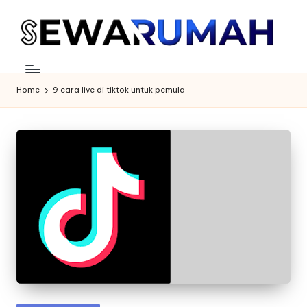
Skip
to
content
Home
9 cara live di tiktok untuk pemula