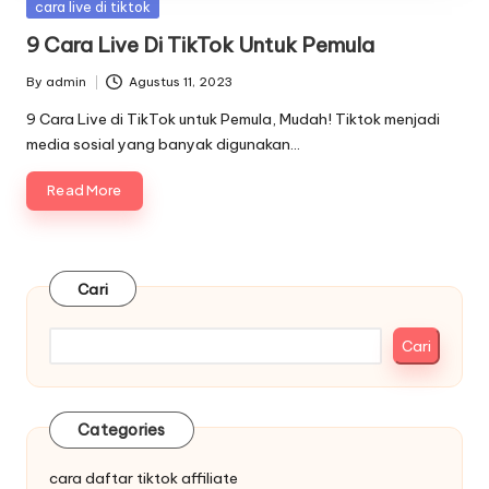
Posted
cara live di tiktok
in
9 Cara Live Di TikTok Untuk Pemula
By
admin
Agustus 11, 2023
Posted
by
9 Cara Live di TikTok untuk Pemula, Mudah! Tiktok menjadi
media sosial yang banyak digunakan…
Read More
Cari
Cari
Categories
cara daftar tiktok affiliate