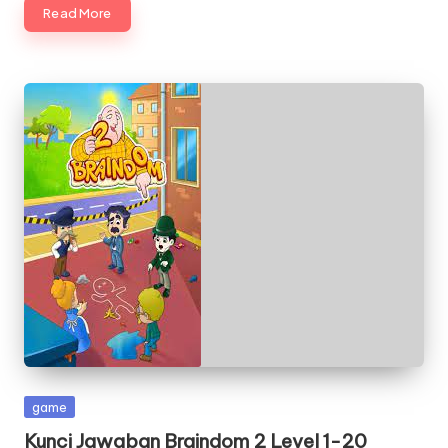
Read More
Posted
game
in
Kunci Jawaban Braindom 2 Level 1-20