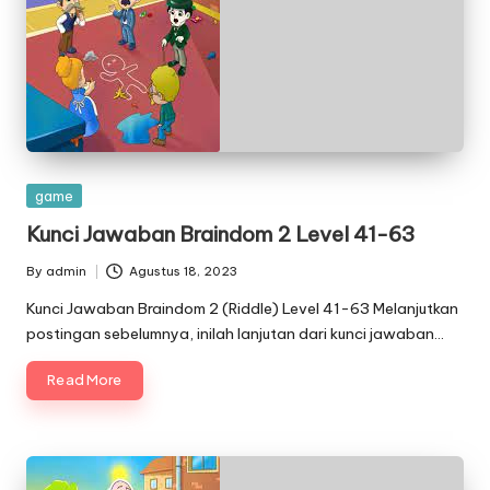
Posted
game
in
Kunci Jawaban Braindom 2 Level 41-63
By
admin
Agustus 18, 2023
Posted
by
Kunci Jawaban Braindom 2 (Riddle) Level 41-63 Melanjutkan
postingan sebelumnya, inilah lanjutan dari kunci jawaban…
Read More