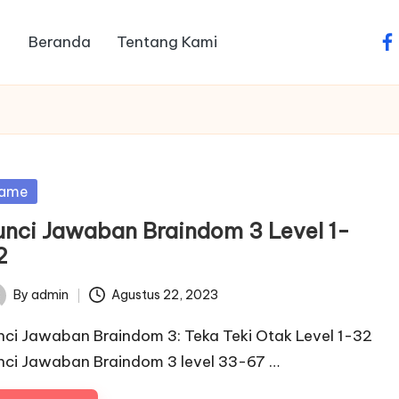
Beranda
Tentang Kami
fa
sted
ame
unci Jawaban Braindom 3 Level 1-
2
By
admin
Agustus 22, 2023
ted
nci Jawaban Braindom 3: Teka Teki Otak Level 1-32
nci Jawaban Braindom 3 level 33-67 …