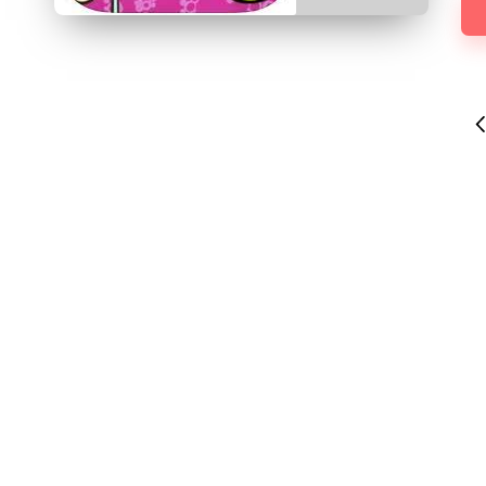
Paginasi
P
pos
P