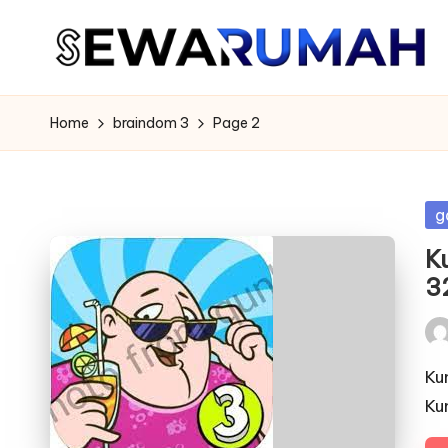
Skip
to
content
Home
braindom 3
Page 2
Po
g
in
K
3
Pos
by
Ku
Ku