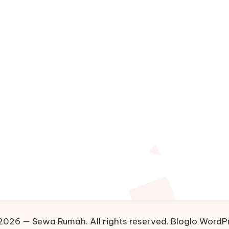
2026 — Sewa Rumah. All rights reserved.
Bloglo WordP