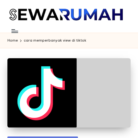
Skip
to
content
Home
cara memperbanyak view di tiktok