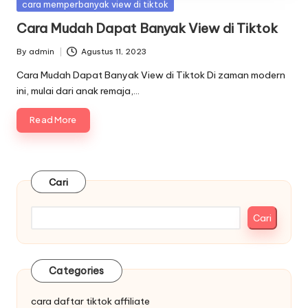
Posted
cara memperbanyak view di tiktok
in
Cara Mudah Dapat Banyak View di Tiktok
By
admin
Agustus 11, 2023
Posted
by
Cara Mudah Dapat Banyak View di Tiktok Di zaman modern
ini, mulai dari anak remaja,…
Read More
Cari
Cari
Categories
cara daftar tiktok affiliate