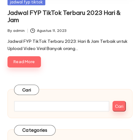
Posted
jadwal fyp tiktok
in
Jadwal FYP TikTok Terbaru 2023 Hari &
Jam
By
admin
Agustus 11, 2023
Posted
by
Jadwal FYP TikTok Terbaru 2023: Hari & Jam Terbaik untuk
Upload Video Viral Banyak orang…
Read More
Cari
Cari
Categories