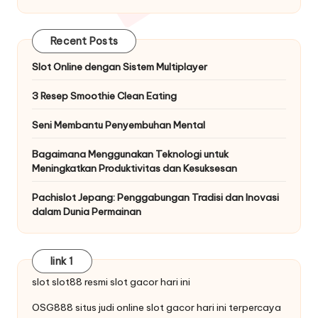
Recent Posts
Slot Online dengan Sistem Multiplayer
3 Resep Smoothie Clean Eating
Seni Membantu Penyembuhan Mental
Bagaimana Menggunakan Teknologi untuk
Meningkatkan Produktivitas dan Kesuksesan
Pachislot Jepang: Penggabungan Tradisi dan Inovasi
dalam Dunia Permainan
link 1
slot
slot88
resmi slot gacor hari ini
OSG888 situs judi online
slot gacor
hari ini terpercaya