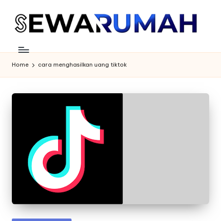
Skip
to
content
Home
cara menghasilkan uang tiktok