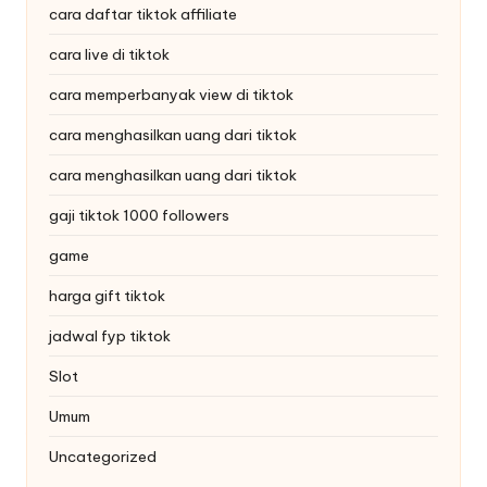
cara daftar tiktok affiliate
cara live di tiktok
cara memperbanyak view di tiktok
cara menghasilkan uang dari tiktok
cara menghasilkan uang dari tiktok
gaji tiktok 1000 followers
game
harga gift tiktok
jadwal fyp tiktok
Slot
Umum
Uncategorized