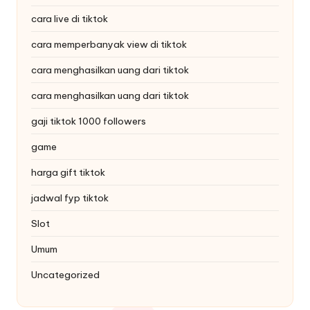
cara live di tiktok
cara memperbanyak view di tiktok
cara menghasilkan uang dari tiktok
cara menghasilkan uang dari tiktok
gaji tiktok 1000 followers
game
harga gift tiktok
jadwal fyp tiktok
Slot
Umum
Uncategorized