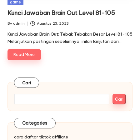
Posted
game
in
Kunci Jawaban Brain Out Level 81-105
By
admin
Agustus 23, 2023
Posted
by
Kunci Jawaban Brain Out: Tebak Tebakan Besar Level 81-105
Melanjutkan postingan sebelumnya, inilah lanjutan dari…
Read More
Cari
Cari
Categories
cara daftar tiktok affiliate