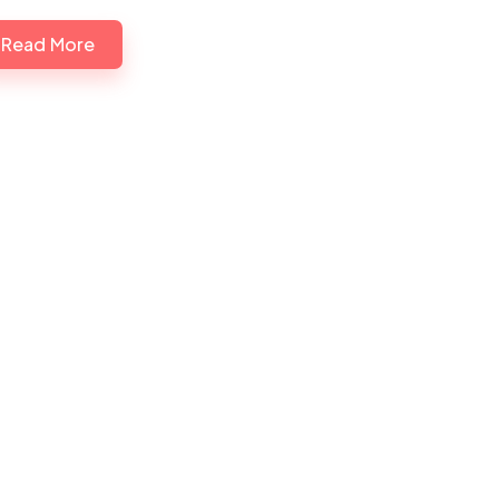
Read More