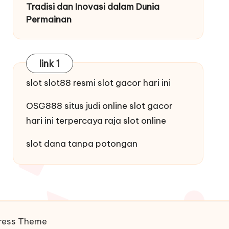
Tradisi dan Inovasi dalam Dunia
Permainan
link 1
slot
slot88
resmi slot gacor hari ini
OSG888 situs judi online
slot gacor
hari ini terpercaya raja slot online
slot dana tanpa potongan
ress Theme