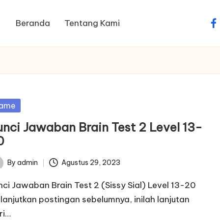
Beranda
Tentang Kami
fa
sted
ame
unci Jawaban Brain Test 2 Level 13-
0
By
admin
Agustus 29, 2023
ted
nci Jawaban Brain Test 2 (Sissy Sial) Level 13-20
lanjutkan postingan sebelumnya, inilah lanjutan
ri…