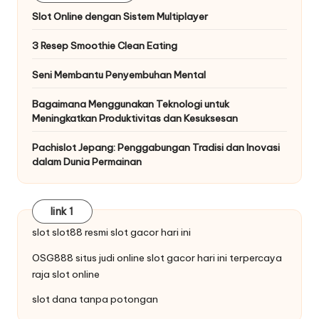
Slot Online dengan Sistem Multiplayer
3 Resep Smoothie Clean Eating
Seni Membantu Penyembuhan Mental
Bagaimana Menggunakan Teknologi untuk
Meningkatkan Produktivitas dan Kesuksesan
Pachislot Jepang: Penggabungan Tradisi dan Inovasi
dalam Dunia Permainan
link 1
slot
slot88
resmi slot gacor hari ini
OSG888 situs judi online
slot gacor
hari ini terpercaya
raja slot online
slot dana tanpa potongan