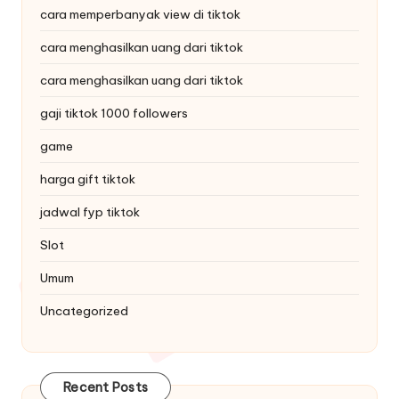
cara memperbanyak view di tiktok
cara menghasilkan uang dari tiktok
cara menghasilkan uang dari tiktok
gaji tiktok 1000 followers
game
harga gift tiktok
jadwal fyp tiktok
Slot
Umum
Uncategorized
Recent Posts