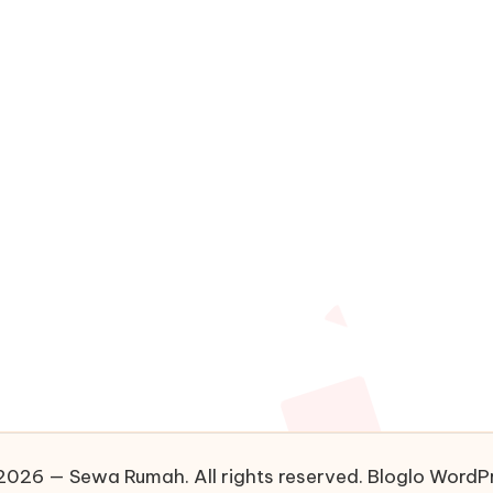
2026 — Sewa Rumah. All rights reserved.
Bloglo WordP