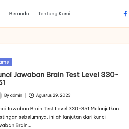
Beranda
Tentang Kami
fa
sted
ame
unci Jawaban Brain Test Level 330-
51
By
admin
Agustus 29, 2023
ted
nci Jawaban Brain Test Level 330-351 Melanjutkan
stingan sebelumnya, inilah lanjutan dari kunci
waban Brain…