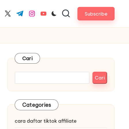
Subscribe
cebook.com
twitter.com
t.me
instagram.com
youtube.com
Cari
Cari
Categories
cara daftar tiktok affiliate