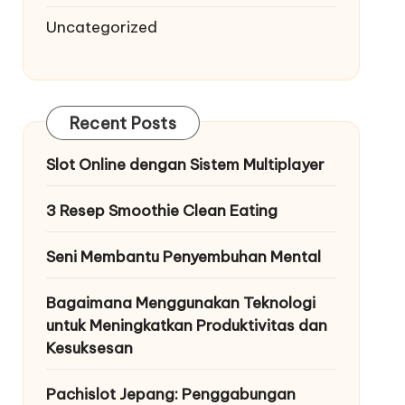
Uncategorized
Recent Posts
Slot Online dengan Sistem Multiplayer
3 Resep Smoothie Clean Eating
Seni Membantu Penyembuhan Mental
Bagaimana Menggunakan Teknologi
untuk Meningkatkan Produktivitas dan
Kesuksesan
Pachislot Jepang: Penggabungan