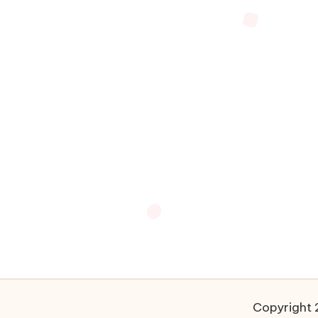
Copyright 