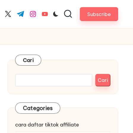
Subscribe
cebook.com
twitter.com
t.me
instagram.com
youtube.com
Cari
Cari
Categories
cara daftar tiktok affiliate