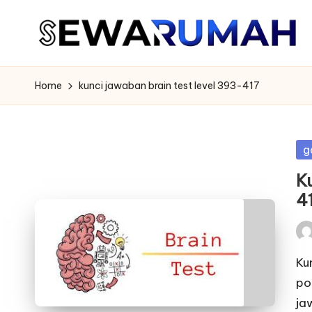
Skip
to
content
Home
kunci jawaban brain test level 393-417
Po
g
in
K
4
Pos
by
Ku
po
ja