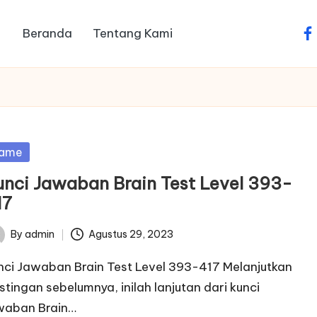
Beranda
Tentang Kami
fa
sted
ame
unci Jawaban Brain Test Level 393-
17
By
admin
Agustus 29, 2023
ted
nci Jawaban Brain Test Level 393-417 Melanjutkan
stingan sebelumnya, inilah lanjutan dari kunci
waban Brain…