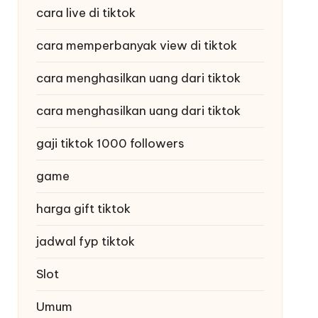
cara live di tiktok
cara memperbanyak view di tiktok
cara menghasilkan uang dari tiktok
cara menghasilkan uang dari tiktok
gaji tiktok 1000 followers
game
harga gift tiktok
jadwal fyp tiktok
Slot
Umum