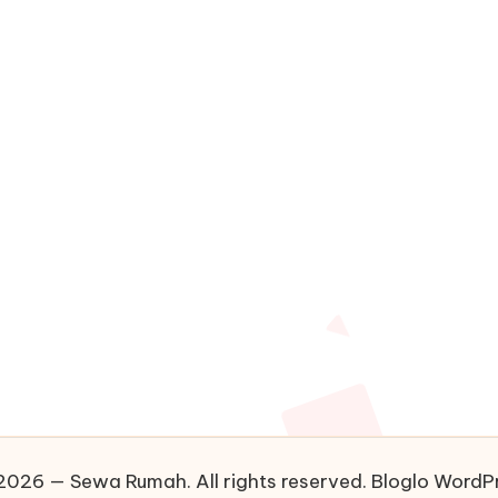
2026 — Sewa Rumah. All rights reserved.
Bloglo WordP