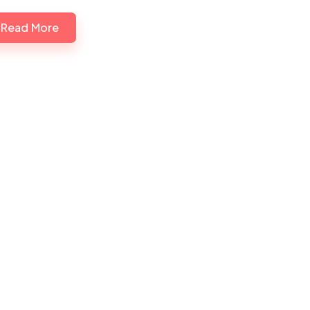
Read More