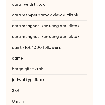
cara live di tiktok
cara memperbanyak view di tiktok
cara menghasilkan uang dari tiktok
cara menghasilkan uang dari tiktok
gaji tiktok 1000 followers
game
harga gift tiktok
jadwal fyp tiktok
Slot
Umum