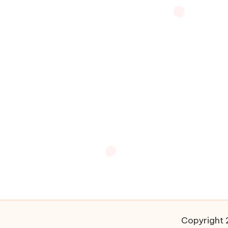
Copyright 