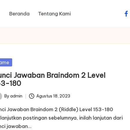
Beranda
Tentang Kami
fa
sted
ame
unci Jawaban Braindom 2 Level
53-180
By
admin
Agustus 18, 2023
ted
nci Jawaban Braindom 2 (Riddle) Level 153-180
lanjutkan postingan sebelumnya, inilah lanjutan dari
nci jawaban…