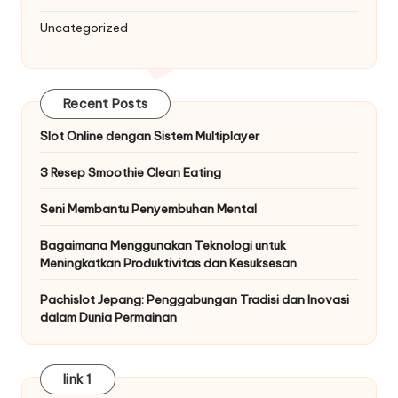
Uncategorized
Recent Posts
Slot Online dengan Sistem Multiplayer
3 Resep Smoothie Clean Eating
Seni Membantu Penyembuhan Mental
Bagaimana Menggunakan Teknologi untuk
Meningkatkan Produktivitas dan Kesuksesan
Pachislot Jepang: Penggabungan Tradisi dan Inovasi
dalam Dunia Permainan
link 1