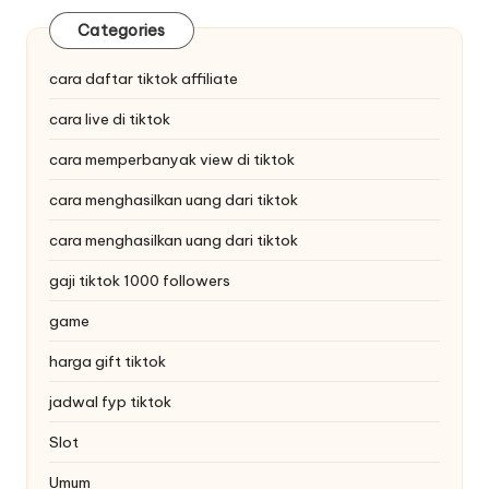
Categories
cara daftar tiktok affiliate
cara live di tiktok
cara memperbanyak view di tiktok
cara menghasilkan uang dari tiktok
cara menghasilkan uang dari tiktok
gaji tiktok 1000 followers
game
harga gift tiktok
jadwal fyp tiktok
Slot
Umum