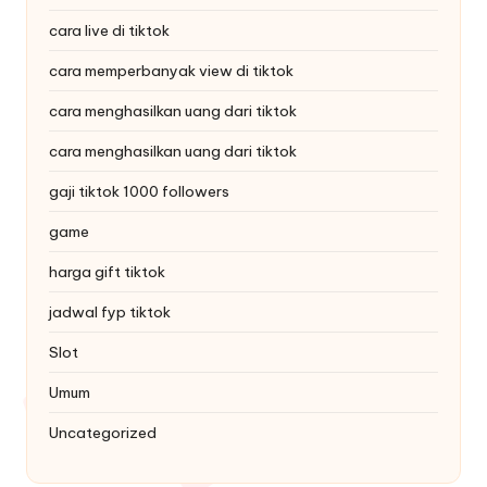
cara live di tiktok
cara memperbanyak view di tiktok
cara menghasilkan uang dari tiktok
cara menghasilkan uang dari tiktok
gaji tiktok 1000 followers
game
harga gift tiktok
jadwal fyp tiktok
Slot
Umum
Uncategorized