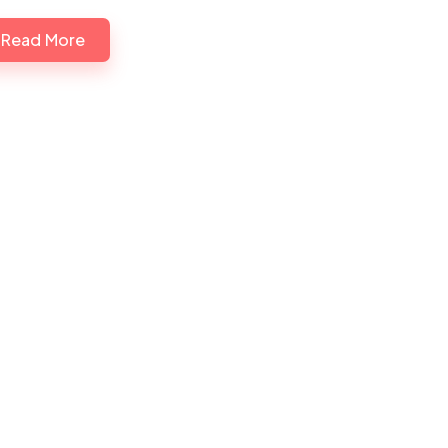
Read More