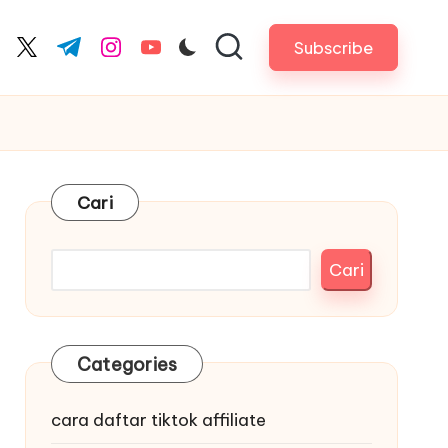
Subscribe
cebook.com
twitter.com
t.me
instagram.com
youtube.com
Cari
Cari
Categories
cara daftar tiktok affiliate