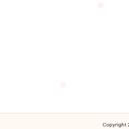
Copyright 