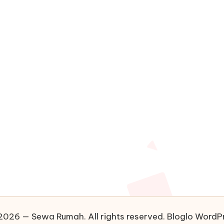
2026 — Sewa Rumah. All rights reserved.
Bloglo WordP