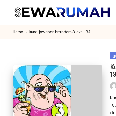
Skip
to
content
Home
kunci jawaban braindom 3 level 134
Po
g
in
K
1
Pos
by
Ku
16
da