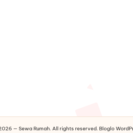
2026 — Sewa Rumah. All rights reserved.
Bloglo WordP