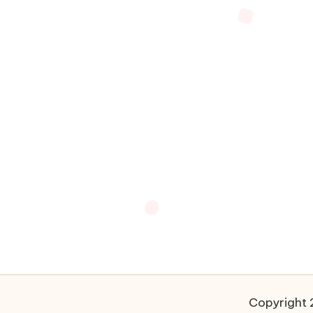
Copyright 