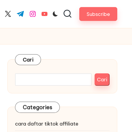
Subscribe
cebook.com
twitter.com
t.me
instagram.com
youtube.com
Cari
Cari
Categories
cara daftar tiktok affiliate