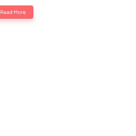
Read More