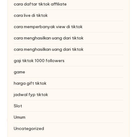
cara daftar tiktok affiliate
cara live di tiktok
cara memperbanyak view di tiktok
cara menghasilkan uang dari tiktok
cara menghasilkan uang dari tiktok
gaji tiktok 1000 followers
game
harga gift tiktok
jadwal fyp tiktok
Slot
Umum
Uncategorized