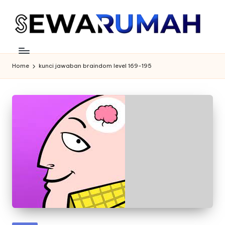
Skip
to
content
Home
kunci jawaban braindom level 169-195