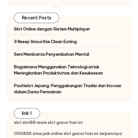
Recent Posts
Slot Online dengan Sistem Multiplayer
3 Resep Smoothie Clean Eating
Seni Membantu Penyembuhan Mental
Bagaimana Menggunakan Teknologi untuk
Meningkatkan Produktivitas dan Kesuksesan
Pachislot Jepang: Penggabungan Tradisi dan Inovasi
dalam Dunia Permainan
link 1
slot
slot88
resmi slot gacor hari ini
OSG888 situs judi online
slot gacor
hari ini terpercaya