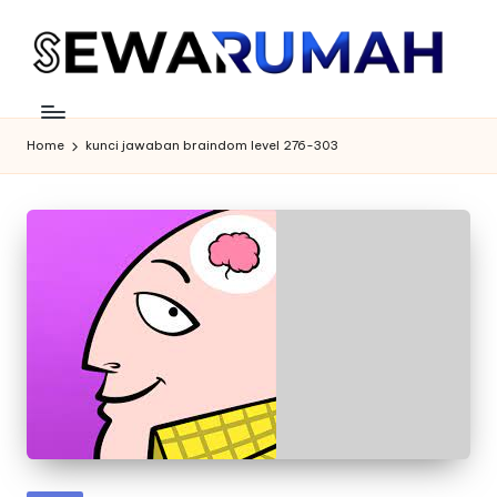
Skip
to
content
Home
kunci jawaban braindom level 276-303