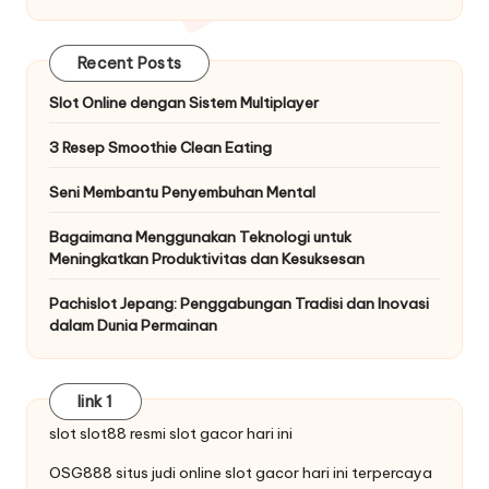
Recent Posts
Slot Online dengan Sistem Multiplayer
3 Resep Smoothie Clean Eating
Seni Membantu Penyembuhan Mental
Bagaimana Menggunakan Teknologi untuk
Meningkatkan Produktivitas dan Kesuksesan
Pachislot Jepang: Penggabungan Tradisi dan Inovasi
dalam Dunia Permainan
link 1
slot
slot88
resmi slot gacor hari ini
OSG888 situs judi online
slot gacor
hari ini terpercaya