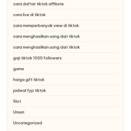
cara daftar tiktok affiliate
cara live di tiktok
cara memperbanyak view di tiktok
cara menghasilkan uang dari tiktok
cara menghasilkan uang dari tiktok
gaji tiktok 1000 followers
game
harga gift tiktok
jadwal fyp tiktok
Slot
Umum
Uncategorized