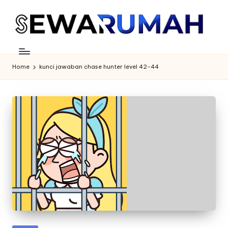
Skip
to
content
Home
kunci jawaban chase hunter level 42-44