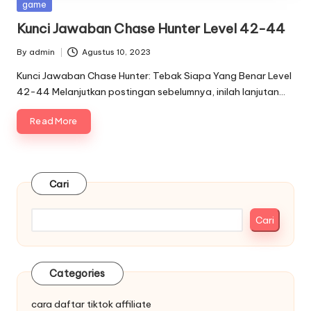
Posted
game
in
Kunci Jawaban Chase Hunter Level 42-44
By
admin
Agustus 10, 2023
Posted
by
Kunci Jawaban Chase Hunter: Tebak Siapa Yang Benar Level
42-44 Melanjutkan postingan sebelumnya, inilah lanjutan…
Read More
Cari
Cari
Categories
cara daftar tiktok affiliate