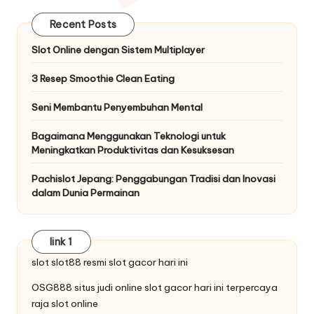
Recent Posts
Slot Online dengan Sistem Multiplayer
3 Resep Smoothie Clean Eating
Seni Membantu Penyembuhan Mental
Bagaimana Menggunakan Teknologi untuk
Meningkatkan Produktivitas dan Kesuksesan
Pachislot Jepang: Penggabungan Tradisi dan Inovasi
dalam Dunia Permainan
link 1
slot
slot88
resmi slot gacor hari ini
OSG888 situs judi online
slot gacor
hari ini terpercaya
raja slot online