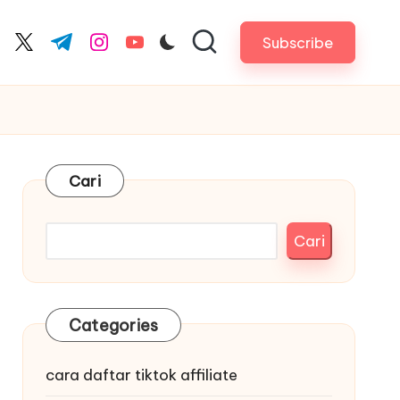
Subscribe
cebook.com
twitter.com
t.me
instagram.com
youtube.com
Cari
Cari
Categories
cara daftar tiktok affiliate