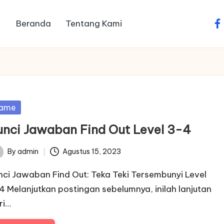
Beranda
Tentang Kami
fa
sted
ame
unci Jawaban Find Out Level 3-4
By
admin
Agustus 15, 2023
ted
nci Jawaban Find Out: Teka Teki Tersembunyi Level
4 Melanjutkan postingan sebelumnya, inilah lanjutan
ri…