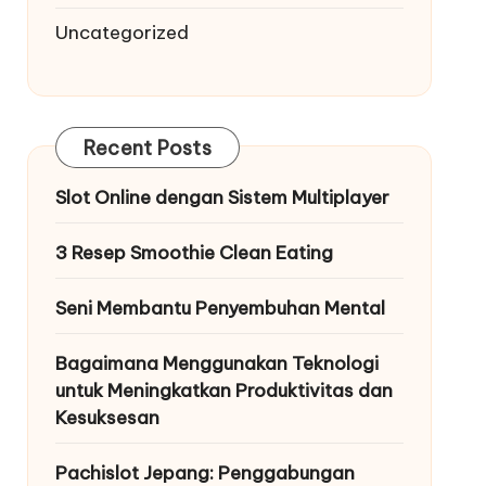
Uncategorized
Recent Posts
Slot Online dengan Sistem Multiplayer
3 Resep Smoothie Clean Eating
Seni Membantu Penyembuhan Mental
Bagaimana Menggunakan Teknologi
untuk Meningkatkan Produktivitas dan
Kesuksesan
Pachislot Jepang: Penggabungan