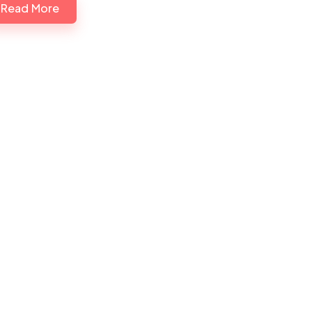
Read More