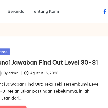
Beranda
Tentang Kami
fa
sted
ame
unci Jawaban Find Out Level 30-31
By
admin
Agustus 16, 2023
ted
nci Jawaban Find Out: Teka Teki Tersembunyi Level
-31 Melanjutkan postingan sebelumnya, inilah
njutan dari…