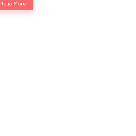
Read More