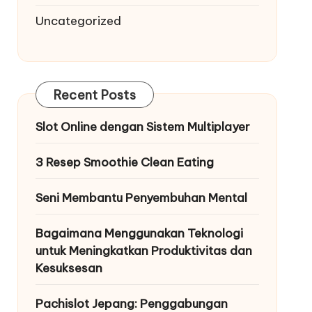
Uncategorized
Recent Posts
Slot Online dengan Sistem Multiplayer
3 Resep Smoothie Clean Eating
Seni Membantu Penyembuhan Mental
Bagaimana Menggunakan Teknologi
untuk Meningkatkan Produktivitas dan
Kesuksesan
Pachislot Jepang: Penggabungan