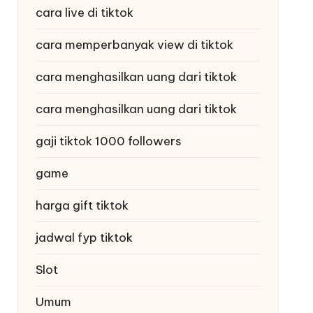
cara live di tiktok
cara memperbanyak view di tiktok
cara menghasilkan uang dari tiktok
cara menghasilkan uang dari tiktok
gaji tiktok 1000 followers
game
harga gift tiktok
jadwal fyp tiktok
Slot
Umum