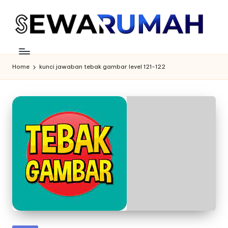
Skip
to
content
Home
kunci jawaban tebak gambar level 121-122