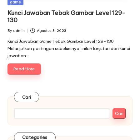
Posted
game
in
Kunci Jawaban Tebak Gambar Level 129-
130
By
admin
Agustus 3, 2023
Posted
by
Kunci Jawaban Game Tebak Gambar Level 129-130
Melanjutkan postingan sebelumnya, inilah lanjutan dari kunci
jawaban…
Read More
Cari
Cari
Categories