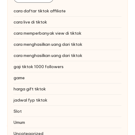
cara daftar tiktok affiliate
cara live di tiktok
cara memperbanyak view di tiktok
cara menghasilkan uang dari tiktok
cara menghasilkan uang dari tiktok
gaji tiktok 1000 followers
game
harga gift tiktok
jadwal fyp tiktok
Slot
Umum
Uncategorized