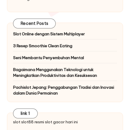
Recent Posts
Slot Online dengan Sistem Multiplayer
3 Resep Smoothie Clean Eating
Seni Membantu Penyembuhan Mental
Bagaimana Menggunakan Teknologi untuk
Meningkatkan Produktivitas dan Kesuksesan
Pachislot Jepang: Penggabungan Tradisi dan Inovasi
dalam Dunia Permainan
link 1
slot
slot88
resmi slot gacor hari ini