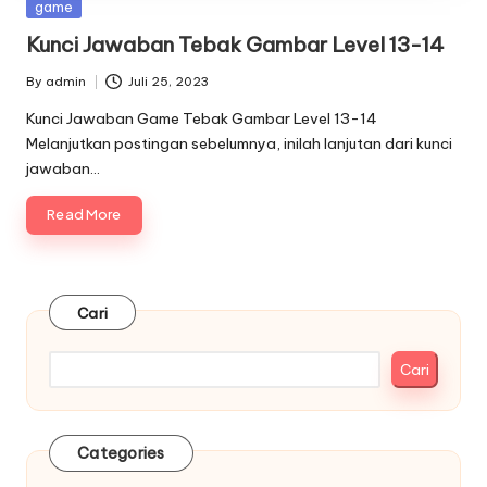
Posted
game
in
Kunci Jawaban Tebak Gambar Level 13-14
By
admin
Juli 25, 2023
Posted
by
Kunci Jawaban Game Tebak Gambar Level 13-14
Melanjutkan postingan sebelumnya, inilah lanjutan dari kunci
jawaban…
Read More
Cari
Cari
Categories