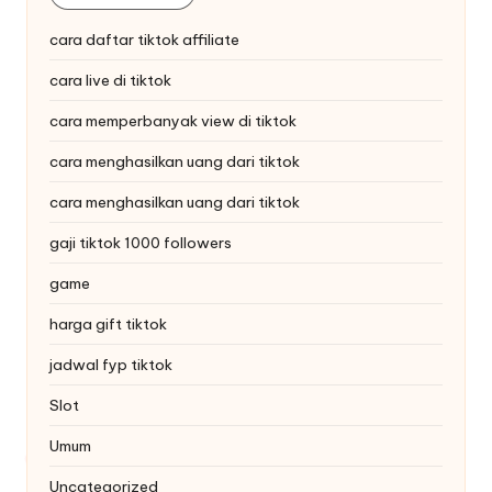
cara daftar tiktok affiliate
cara live di tiktok
cara memperbanyak view di tiktok
cara menghasilkan uang dari tiktok
cara menghasilkan uang dari tiktok
gaji tiktok 1000 followers
game
harga gift tiktok
jadwal fyp tiktok
Slot
Umum
Uncategorized