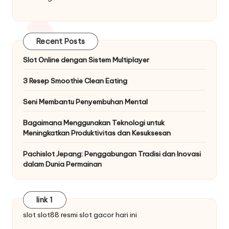
Recent Posts
Slot Online dengan Sistem Multiplayer
3 Resep Smoothie Clean Eating
Seni Membantu Penyembuhan Mental
Bagaimana Menggunakan Teknologi untuk
Meningkatkan Produktivitas dan Kesuksesan
Pachislot Jepang: Penggabungan Tradisi dan Inovasi
dalam Dunia Permainan
link 1
slot
slot88
resmi slot gacor hari ini