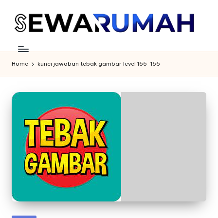
Skip
to
content
Home
kunci jawaban tebak gambar level 155-156