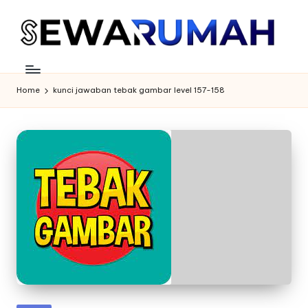
Skip
to
content
Home
kunci jawaban tebak gambar level 157-158