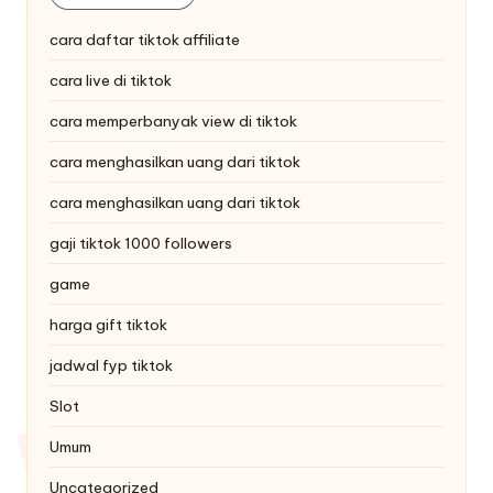
cara daftar tiktok affiliate
cara live di tiktok
cara memperbanyak view di tiktok
cara menghasilkan uang dari tiktok
cara menghasilkan uang dari tiktok
gaji tiktok 1000 followers
game
harga gift tiktok
jadwal fyp tiktok
Slot
Umum
Uncategorized