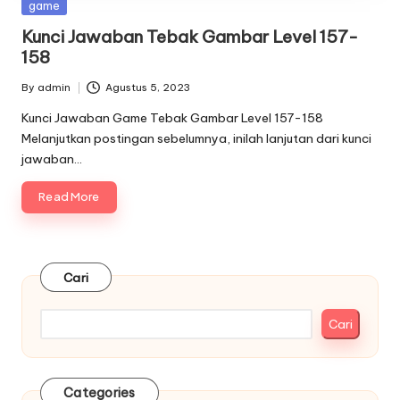
Posted
game
in
Kunci Jawaban Tebak Gambar Level 157-
158
By
admin
Agustus 5, 2023
Posted
by
Kunci Jawaban Game Tebak Gambar Level 157-158
Melanjutkan postingan sebelumnya, inilah lanjutan dari kunci
jawaban…
Read More
Cari
Cari
Categories