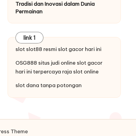
Tradisi dan Inovasi dalam Dunia
Permainan
link 1
slot
slot88
resmi slot gacor hari ini
OSG888 situs judi online
slot gacor
hari ini terpercaya raja slot online
slot dana tanpa potongan
ress Theme