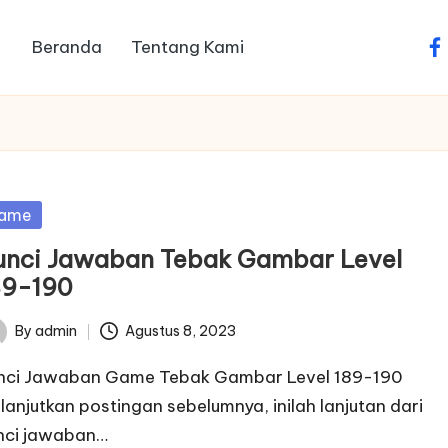
Beranda
Tentang Kami
fa
sted
ame
unci Jawaban Tebak Gambar Level
89-190
By
admin
Agustus 8, 2023
ted
nci Jawaban Game Tebak Gambar Level 189-190
lanjutkan postingan sebelumnya, inilah lanjutan dari
nci jawaban…