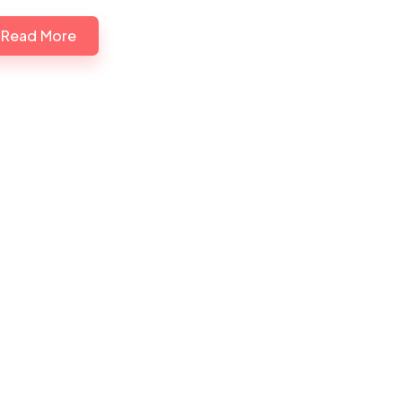
Read More