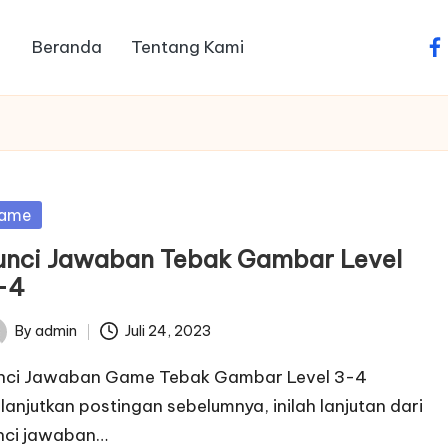
Beranda
Tentang Kami
fa
sted
ame
unci Jawaban Tebak Gambar Level
-4
By
admin
Juli 24, 2023
ted
nci Jawaban Game Tebak Gambar Level 3-4
lanjutkan postingan sebelumnya, inilah lanjutan dari
nci jawaban…