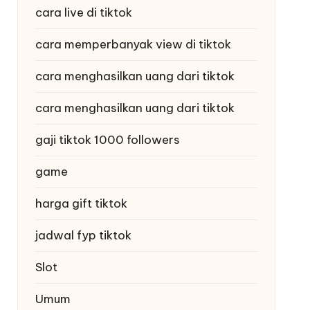
cara live di tiktok
cara memperbanyak view di tiktok
cara menghasilkan uang dari tiktok
cara menghasilkan uang dari tiktok
gaji tiktok 1000 followers
game
harga gift tiktok
jadwal fyp tiktok
Slot
Umum