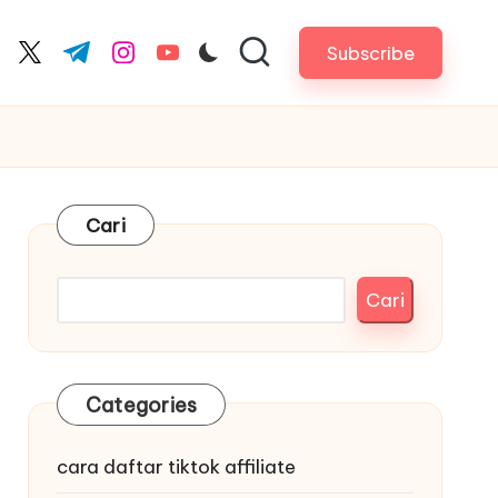
Subscribe
cebook.com
twitter.com
t.me
instagram.com
youtube.com
Cari
Cari
Categories
cara daftar tiktok affiliate