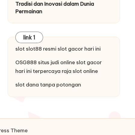
Tradisi dan Inovasi dalam Dunia
Permainan
link 1
slot
slot88
resmi slot gacor hari ini
OSG888 situs judi online
slot gacor
hari ini terpercaya raja slot online
slot dana tanpa potongan
ress Theme