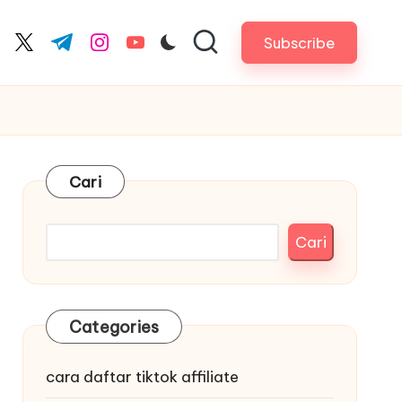
Subscribe
cebook.com
twitter.com
t.me
instagram.com
youtube.com
Cari
Cari
Categories
cara daftar tiktok affiliate