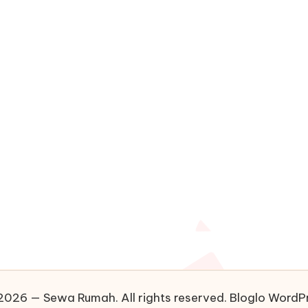
2026 — Sewa Rumah. All rights reserved.
Bloglo WordP