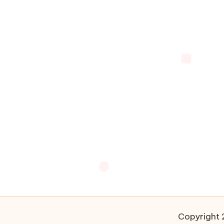
Copyright 