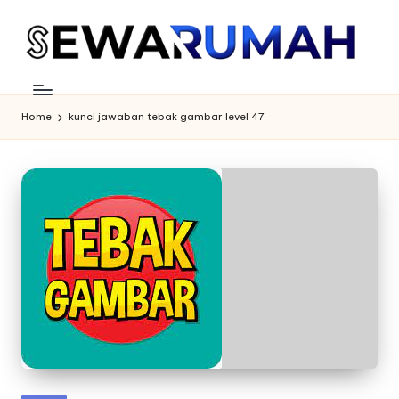
Skip
to
content
Home
kunci jawaban tebak gambar level 47