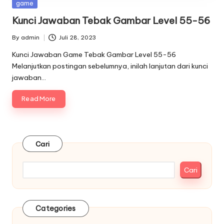
Posted
game
in
Kunci Jawaban Tebak Gambar Level 55-56
By
admin
Juli 28, 2023
Posted
by
Kunci Jawaban Game Tebak Gambar Level 55-56
Melanjutkan postingan sebelumnya, inilah lanjutan dari kunci
jawaban…
Read More
Cari
Cari
Categories