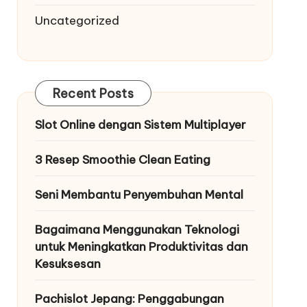
Uncategorized
Recent Posts
Slot Online dengan Sistem Multiplayer
3 Resep Smoothie Clean Eating
Seni Membantu Penyembuhan Mental
Bagaimana Menggunakan Teknologi
untuk Meningkatkan Produktivitas dan
Kesuksesan
Pachislot Jepang: Penggabungan